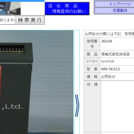
トップページ
交通案内
切ります)
お問合せの際には下記、管理
管理番
JI0248
号
製 品
電極式蒸気加湿器
メーカー
ｳｪﾂﾄﾏｽﾀ-
型 番
WM-SEA13
価 格
お問合せ
仕 様