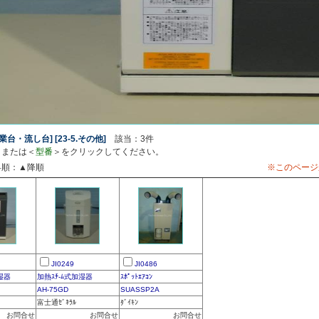
業台・流し台] [23-5.その他]
該当：3件
＞または＜
型番
＞をクリックしてください。
昇順：▲降順
※このページ
JI0249
JI0486
湿器
加熱ｽﾁ-ﾑ式加湿器
ｽﾎﾟｯﾄｴｱｺﾝ
AH-75GD
SUASSP2A
富士通ｾﾞﾈﾗﾙ
ﾀﾞｲｷﾝ
お問合せ
お問合せ
お問合せ