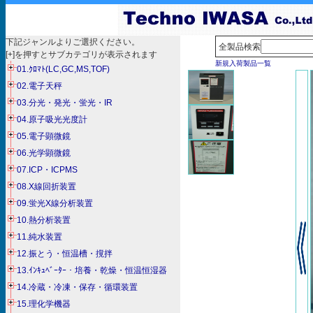
下記ジャンルよりご選択ください。
全製品検索
[+]を押すとサブカテゴリが表示されます
新規入荷製品一覧
01.ｸﾛﾏﾄ(LC,GC,MS,TOF)
02.電子天秤
03.分光・発光・蛍光・IR
04.原子吸光光度計
05.電子顕微鏡
06.光学顕微鏡
07.ICP・ICPMS
08.X線回折装置
09.蛍光X線分析装置
10.熱分析装置
11.純水装置
12.振とう・恒温槽・撹拌
13.ｲﾝｷｭﾍﾞｰﾀｰ・培養・乾燥・恒温恒湿器
14.冷蔵・冷凍・保存・循環装置
15.理化学機器