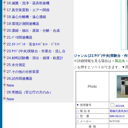
16.滅菌・洗浄・器具乾燥機
17.真空装置類・エアー関係
18.遠心分離機・遠心濃縮
19.環境計測関連機器
20.濃縮・抽出・蒸留・分解・合成
21.ﾊﾞｲｵ関連機器
22.ｸﾘｰﾝﾍﾞﾝﾁ・安全ｷｬﾋﾞﾈｯﾄ・ﾄﾞﾗﾌﾄ
23.ｻｲﾄﾞ(中央)実験台・作業台・流し台
ジャンル [23.ｻｲﾄﾞ(中央)実験台・作
24.材料試験機・溶出・崩壊・粘度計
※詳細情報を見る場合は＜
製品名
25.水分測定
△を押すとソートができます。▼
27.その他の分析装置
26.試作関連機器
New
Photo
28.寄贈品（官公庁の方のみ）
New
▼
管理番号
JI0248
△
製 品 名
電極式蒸気加
△
型 番
WM-SEA13
△
メーカー
ｳｪﾂﾄﾏｽﾀ-
価 格